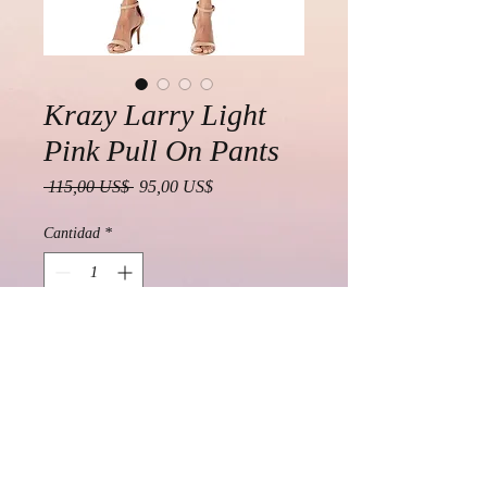
Krazy Larry Light
Pink Pull On Pants
Precio
Precio
 115,00 US$ 
95,00 US$
de
oferta
Cantidad
*
Agregar al carrito